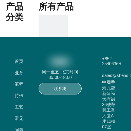
产品
所有产品
分类
优雅短裙0342
+852
加入询价篮
询价
首页
25406369
周一至五 北京时间
业务
sales@shens.
09
:
00-18
:
00
中國香
流程
港九龍
联系我
新蒲崗
特殊
大有街
们
36號華
工艺
興工業
大廈A
常见
座10樓
07室
问题